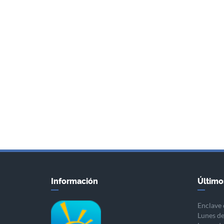
Información
Último
Enclave 
Lunes de