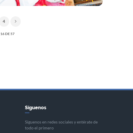
4
16 DE 57
Síguenos
Síguenos en redes sociales y entérate de
todo el primero