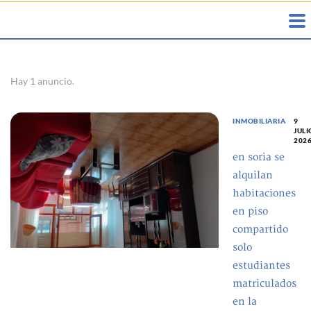
Hay 1 anuncio.
INMOBILIARIA
9
JULI
202
en soria se
alquilan
habitaciones
en piso
compartido
solo
estudiantes
matriculados
en la