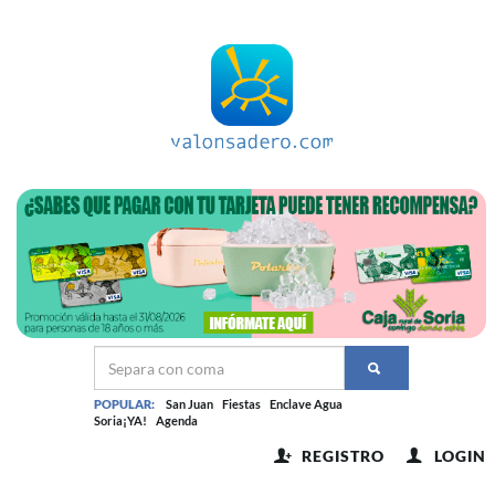
POPULAR:
San Juan
Fiestas
Enclave Agua
Soria¡YA!
Agenda
REGISTRO
LOGIN