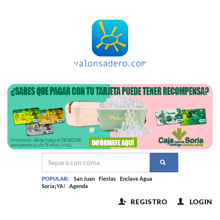
POPULAR:
San Juan
Fiestas
Enclave Agua
Soria¡YA!
Agenda
REGISTRO
LOGIN