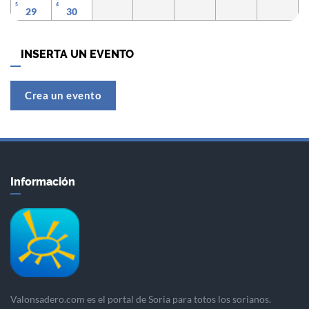
5
4
29
30
INSERTA UN EVENTO
Crea un evento
Información
Valonsadero.com es el portal de Soria para totos los sorianos.