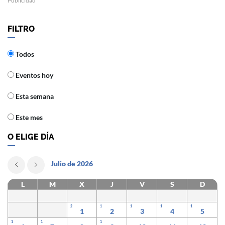
Publicidad
FILTRO
Todos
Eventos hoy
Esta semana
Este mes
O ELIGE DÍA
Julio de 2026
L
M
X
J
V
S
D
2
1
1
1
1
1
2
3
4
5
1
1
1