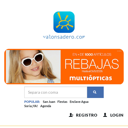
POPULAR:
San Juan
Fiestas
Enclave Agua
Soria¡YA!
Agenda
REGISTRO
LOGIN