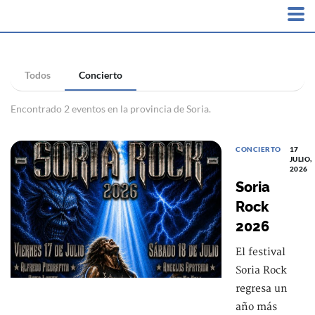
Todos
Concierto
Encontrado 2 eventos en la provincia de Soria.
CONCIERTO
17
JULIO,
2026
Soria
Rock
2026
El festival
Soria Rock
regresa un
año más