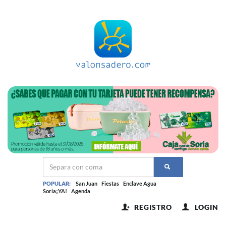
POPULAR:
San Juan
Fiestas
Enclave Agua
Soria¡YA!
Agenda
REGISTRO
LOGIN