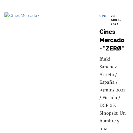
CINE
23
ABRIL,
2021
Cines
Mercado
- "ZERØ"
Iñaki
Sánchez
Arrieta /
España /
93min/ 2021
/ Ficción /
DCP 2 K
Sinopsis: Un
hombre y
una