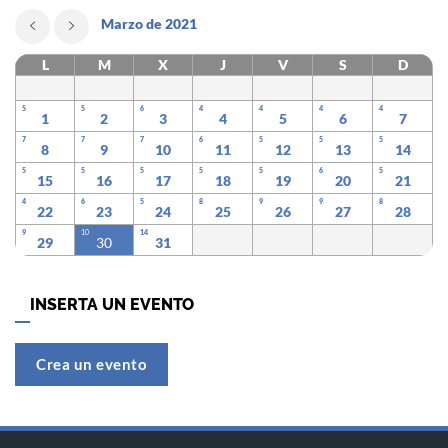
Marzo de 2021
L
M
X
J
V
S
D
5
5
6
4
4
4
4
1
2
3
4
5
6
7
7
7
7
6
5
5
5
8
9
10
11
12
13
14
5
5
5
5
5
6
5
15
16
17
18
19
20
21
4
6
5
8
9
9
8
22
23
24
25
26
27
28
9
10
14
29
30
31
INSERTA UN EVENTO
Crea un evento