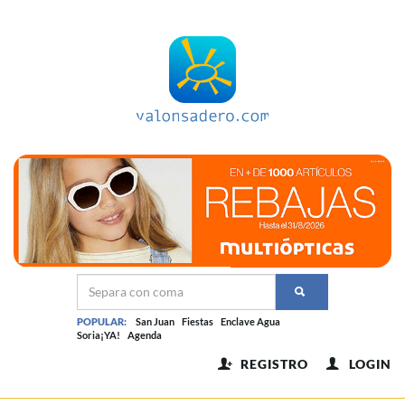
POPULAR:
San Juan
Fiestas
Enclave Agua
Soria¡YA!
Agenda
REGISTRO
LOGIN