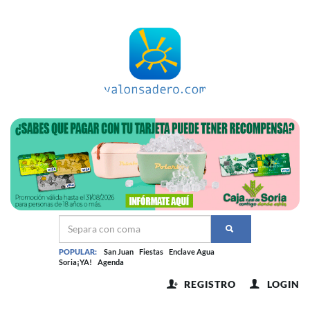
POPULAR:
San Juan
Fiestas
Enclave Agua
Soria¡YA!
Agenda
REGISTRO
LOGIN