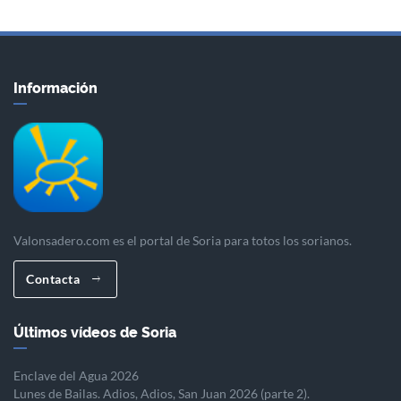
Información
Valonsadero.com es el portal de Soria para totos los sorianos.
Contacta
Últimos vídeos de Soria
Enclave del Agua 2026
Lunes de Bailas. Adios, Adios, San Juan 2026 (parte 2).