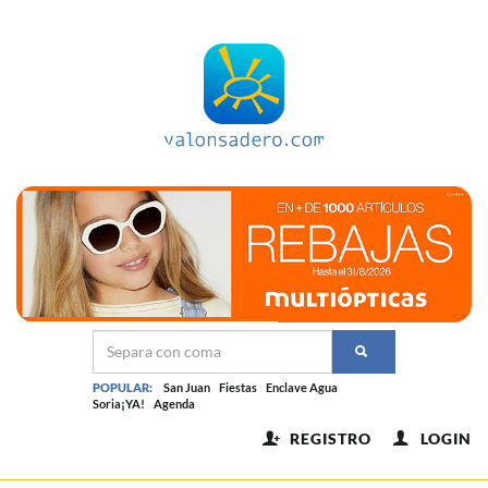
POPULAR:
San Juan
Fiestas
Enclave Agua
Soria¡YA!
Agenda
REGISTRO
LOGIN