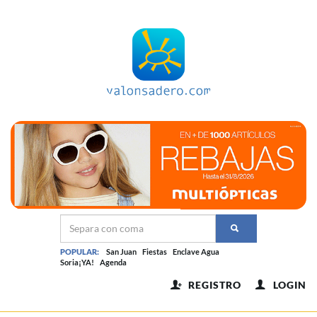
POPULAR:
San Juan
Fiestas
Enclave Agua
Soria¡YA!
Agenda
REGISTRO
LOGIN