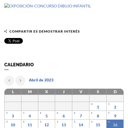
COMPARTIR ES DEMOSTRAR INTERÉS
CALENDARIO
Abril de 2023
L
M
X
J
V
S
D
4
5
1
2
5
7
6
6
6
6
5
3
4
5
6
7
8
9
3
4
3
3
3
3
4
10
11
12
13
14
15
16